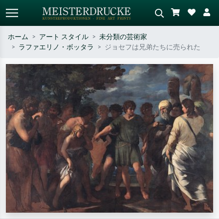
ホーム
アート スタイル
未分類の芸術家
ラファエリノ・ボッタラ
ジョセフは兄弟たちに売られた
標準検索
AI画像検索
作家名・作品名・スタイルで検索
シーンを説明してください – 例：
– 例：モネ、星月夜、印象派、北
緑の草原、赤の多い抽象画、暗い
斎の波、ヌード。
油絵、木のそばの立ち姿のヌー
ド。