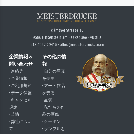
Kärntner Strasse 46
9586 Finkenstein am Faaker See · Austria
+43 4257 29415 · office@meisterdrucke.com
企業情報＆
その他の情
問い合わせ
報
· 連絡先
· 自分の写真
· 企業情報
を使用
· ご利用規約
· アート作品
· データ保護
を売る
· キャンセル
· 品質
規定
· 私たちの作
· 苦情
品の画像
· 弊社につい
· クーポン
て
· サンプルを