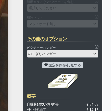
額用ガラス (バックボードを含む)
選択してください
額装マット
マットボード無し
その他のオプション
ピクチャーハンガー
のこぎりハンガー
設定を保存/比較する
概要
印刷様式や素材等
€ 84.03
仕上げ加工
€ 14.16