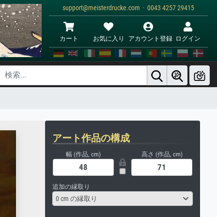
support@meisterdrucke.com · 0043 4257 29415
カート
お気に入り
アカウント登録
ログイン
アート作品の構成
幅 (作品, cm)
高さ (作品, cm)
追加の縁取り
0 cm の縁取り