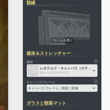
額縁
媒体＆ストレッチャー
素材
レオナルド・キャンバス（サテン）
(キャンバスベネチア)
キャンバスフレーム
キャンバスフレーム - 側面に鏡像
ガラスと額装マット