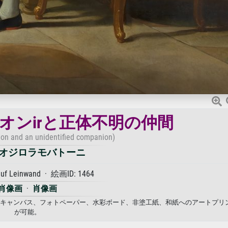
オンirと正体不明の仲間
on and an unidentified companion)
オジロラモバトーニ
auf Leinwand · 絵画ID: 1464
肖像画
·
肖像画
ニ. キャンバス、フォトペーパー、水彩ボード、非塗工紙、和紙へのアートプリ
が可能。