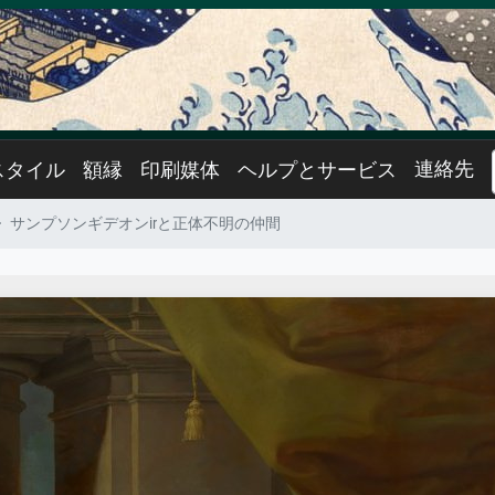
連絡先
スタイル
額縁
印刷媒体
ヘルプとサービス
サンプソンギデオンirと正体不明の仲間