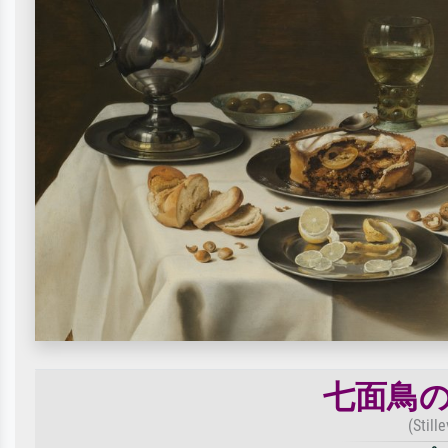
七面鳥
(Still