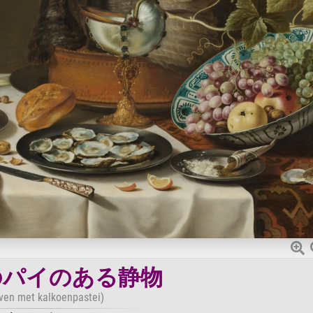
のパイのある静物
even met kalkoenpastei)