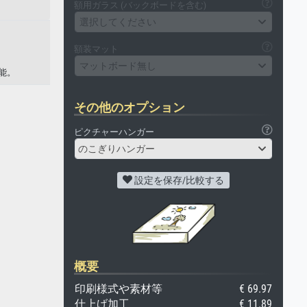
額用ガラス (バックボードを含む)
選択してください
額装マット
マットボード無し
能。
その他のオプション
ピクチャーハンガー
のこぎりハンガー
設定を保存/比較する
概要
印刷様式や素材等
€ 69.97
仕上げ加工
€ 11.89