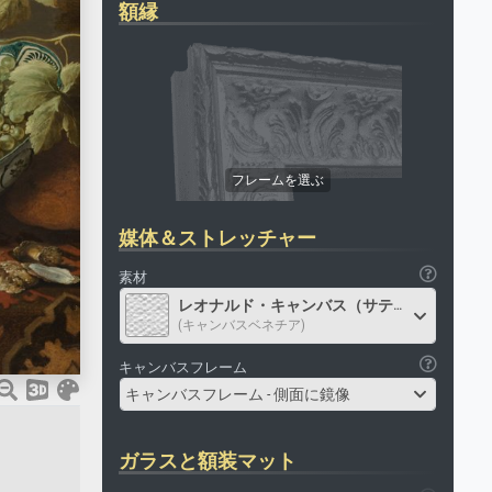
額縁
媒体＆ストレッチャー
素材
レオナルド・キャンバス（サテン）
(キャンバスベネチア)
キャンバスフレーム
キャンバスフレーム - 側面に鏡像
ガラスと額装マット