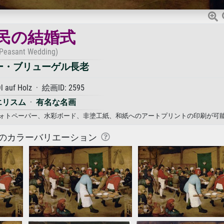
民の結婚式
Peasant Wedding)
ー・ブリューゲル長老
l auf Holz · 絵画ID: 2595
エリスム
·
有名な名画
、フォトペーパー、水彩ボード、非塗工紙、和紙へのアートプリントの印刷が可
のカラーバリエーション