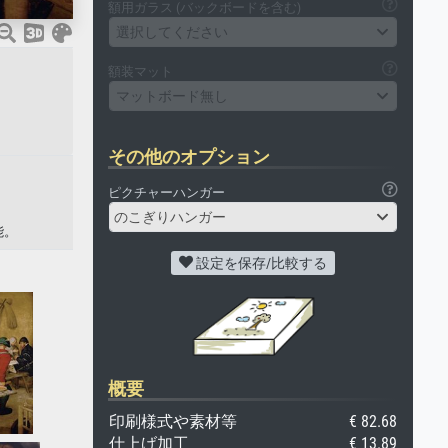
額用ガラス (バックボードを含む)
選択してください
額装マット
マットボード無し
その他のオプション
ピクチャーハンガー
のこぎりハンガー
能。
設定を保存/比較する
概要
印刷様式や素材等
€ 82.68
仕上げ加工
€ 13.89