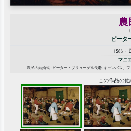
農
(
ピータ
1566 · Ö
マニ
農民の結婚式 · ピーター・ブリューゲル長老. キャンバス
この作品の他