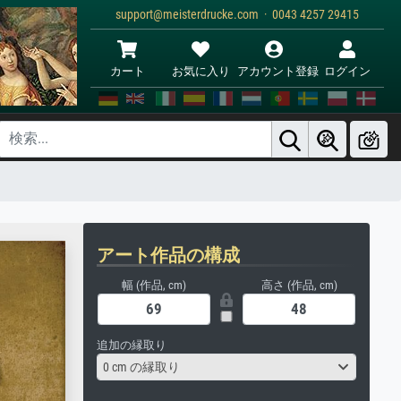
support@meisterdrucke.com · 0043 4257 29415
カート
お気に入り
アカウント登録
ログイン
アート作品の構成
幅 (作品, cm)
高さ (作品, cm)
追加の縁取り
0 cm の縁取り