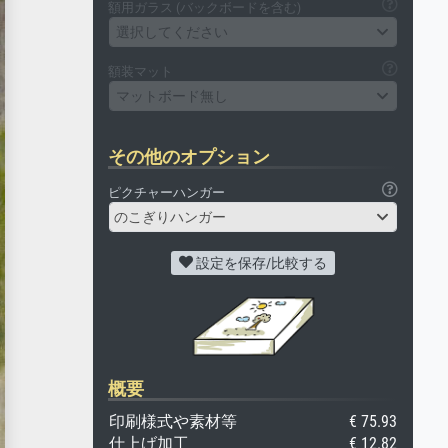
額用ガラス (バックボードを含む)
選択してください
額装マット
マットボード無し
その他のオプション
ピクチャーハンガー
のこぎりハンガー
設定を保存/比較する
概要
印刷様式や素材等
€ 75.93
仕上げ加工
€ 12.82