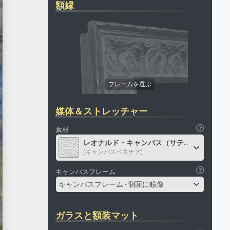
額縁
媒体＆ストレッチャー
素材
レオナルド・キャンバス（サテン）
(キャンバスベネチア)
キャンバスフレーム
キャンバスフレーム - 側面に鏡像
ガラスと額装マット