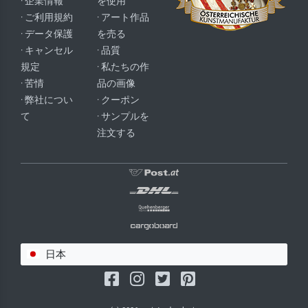
· 企業情報
を使用
· ご利用規約
· アート作品
· データ保護
を売る
· キャンセル
· 品質
規定
· 私たちの作
· 苦情
品の画像
· 弊社につい
· クーポン
て
· サンプルを
注文する
日本