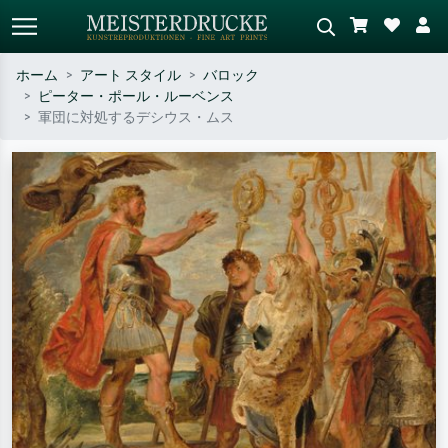
ホーム
アート スタイル
バロック
ピーター・ポール・ルーベンス
標準検索
AI画像検索
軍団に対処するデシウス・ムス
作家名・作品名・スタイルで検索
シーンを説明してください – 例：
– 例：モネ、星月夜、印象派、北
緑の草原、赤の多い抽象画、暗い
斎の波、ヌード。
油絵、木のそばの立ち姿のヌー
ド。