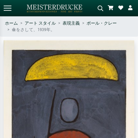
ホーム
アート スタイル
表現主義
ポール・クレー
傘をさして、1939年。
標準検索
AI画像検索
作家名・作品名・スタイルで検索
シーンを説明してください – 例：
– 例：モネ、星月夜、印象派、北
緑の草原、赤の多い抽象画、暗い
斎の波、ヌード。
油絵、木のそばの立ち姿のヌー
ド。