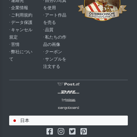
· 連絡先
· 自分の写真
· 企業情報
を使用
· ご利用規約
· アート作品
· データ保護
を売る
· キャンセル
· 品質
規定
· 私たちの作
· 苦情
品の画像
· 弊社につい
· クーポン
て
· サンプルを
注文する
日本