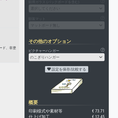
額用ガラス (バックボードを含む)
選択してください
額装マット
マットボード無し
その他のオプション
ボード、非塗
ピクチャーハンガー
のこぎりハンガー
設定を保存/比較する
概要
印刷様式や素材等
€ 73.71
仕上げ加工
€ 12.45