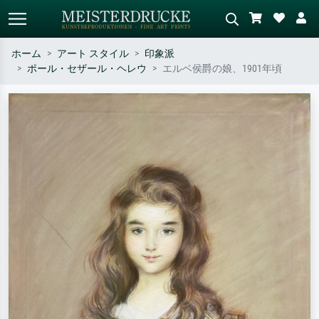
ホーム
アート スタイル
印象派
ポール・セザール・ヘレウ
エルベ侯爵の娘、1901年頃
標準検索
AI画像検索
作家名・作品名・スタイルで検索
シーンを説明してください – 例：
– 例：モネ、星月夜、印象派、北
緑の草原、赤の多い抽象画、暗い
斎の波、ヌード。
油絵、木のそばの立ち姿のヌー
ド。