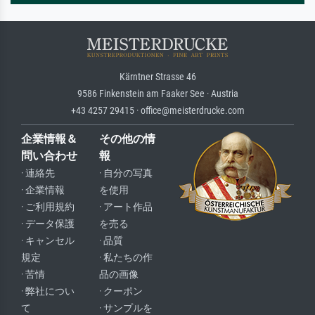
Kärntner Strasse 46
9586 Finkenstein am Faaker See · Austria
+43 4257 29415 · office@meisterdrucke.com
企業情報＆
その他の情
問い合わせ
報
· 連絡先
· 自分の写真
· 企業情報
を使用
· ご利用規約
· アート作品
· データ保護
を売る
· キャンセル
· 品質
規定
· 私たちの作
· 苦情
品の画像
· 弊社につい
· クーポン
て
· サンプルを