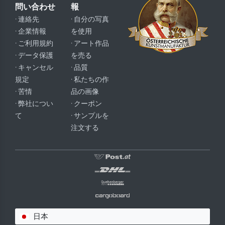
問い合わせ
報
· 連絡先
· 自分の写真
· 企業情報
を使用
· ご利用規約
· アート作品
· データ保護
を売る
· キャンセル
· 品質
規定
· 私たちの作
· 苦情
品の画像
· 弊社につい
· クーポン
て
· サンプルを
注文する
日本