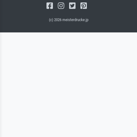
(c) 2026 meisterdrucke.jp
サルバドール・キャンバス（マット）
(写真はバックプレートに接着されます。)
キャンバスフレーム - ブラックサイド
ワイヤーロープサスペンション（見える）
ワイヤーロープサスペンション（非表示）