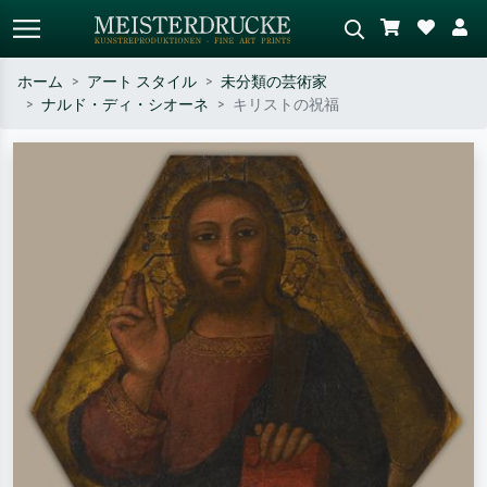
ホーム
アート スタイル
未分類の芸術家
ナルド・ディ・シオーネ
キリストの祝福
標準検索
AI画像検索
作家名・作品名・スタイルで検索
シーンを説明してください – 例：
– 例：モネ、星月夜、印象派、北
緑の草原、赤の多い抽象画、暗い
斎の波、ヌード。
油絵、木のそばの立ち姿のヌー
ド。