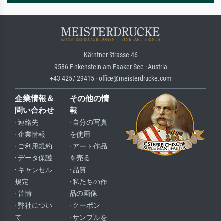
Kärntner Strasse 46
9586 Finkenstein am Faaker See · Austria
+43 4257 29415 · office@meisterdrucke.com
企業情報＆
その他の情
問い合わせ
報
· 連絡先
· 自分の写真
· 企業情報
を使用
· ご利用規約
· アート作品
· データ保護
を売る
· キャンセル
· 品質
規定
· 私たちの作
· 苦情
品の画像
· 弊社につい
· クーポン
て
· サンプルを