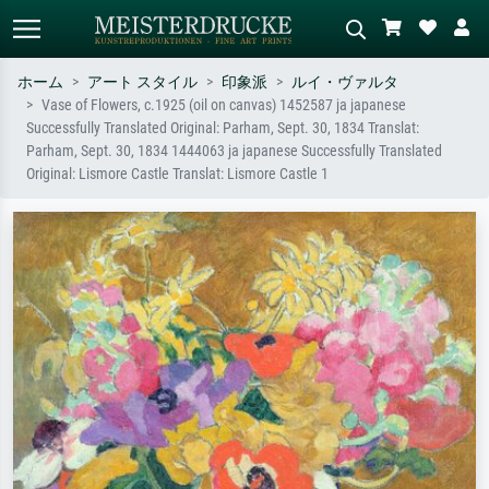
ホーム
アート スタイル
印象派
ルイ・ヴァルタ
Vase of Flowers, c.1925 (oil on canvas) 1452587 ja japanese
標準検索
AI画像検索
Successfully Translated Original: Parham, Sept. 30, 1834 Translat:
Parham, Sept. 30, 1834 1444063 ja japanese Successfully Translated
作家名・作品名・スタイルで検索
シーンを説明してください – 例：
Original: Lismore Castle Translat: Lismore Castle 1
– 例：モネ、星月夜、印象派、北
緑の草原、赤の多い抽象画、暗い
斎の波、ヌード。
油絵、木のそばの立ち姿のヌー
ド。