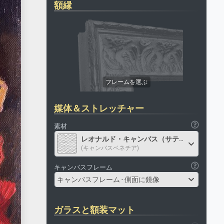
額縁
媒体＆ストレッチャー
素材
レオナルド・キャンバス（サテン）
(キャンバスベネチア)
キャンバスフレーム
キャンバスフレーム - 側面に鏡像
ガラスと額装マット