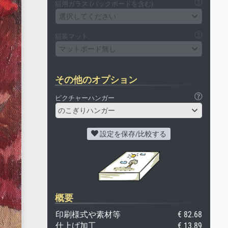
額用ガラス (バックボードを含む)
選択してください
額装マット
マットボード無し
その他のオプション
ピクチャーハンガー
のこぎりハンガー
設定を保存/比較する
概要
印刷様式や素材等
€ 82.68
仕上げ加工
€ 13.89