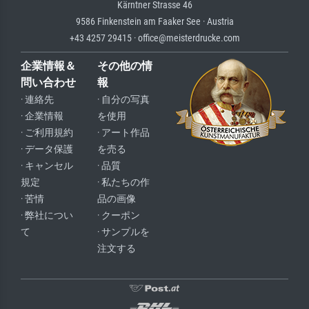
Kärntner Strasse 46
9586 Finkenstein am Faaker See · Austria
+43 4257 29415 · office@meisterdrucke.com
企業情報＆
その他の情
問い合わせ
報
· 連絡先
· 自分の写真
· 企業情報
を使用
· ご利用規約
· アート作品
· データ保護
を売る
· キャンセル
· 品質
規定
· 私たちの作
· 苦情
品の画像
· 弊社につい
· クーポン
て
· サンプルを
注文する