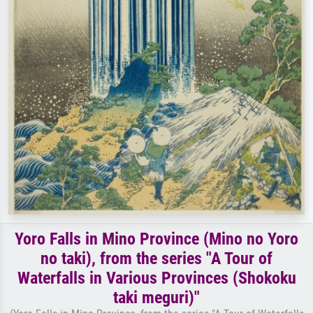
Yoro Falls in Mino Province (Mino no Yoro
no taki), from the series "A Tour of
Waterfalls in Various Provinces (Shokoku
taki meguri)"