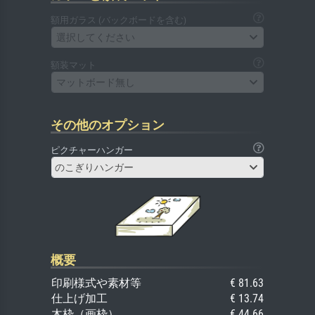
額用ガラス (バックボードを含む)
選択してください
額装マット
マットボード無し
その他のオプション
ピクチャーハンガー
のこぎりハンガー
概要
印刷様式や素材等
€ 81.63
仕上げ加工
€ 13.74
木枠（画枠）
€ 44.66