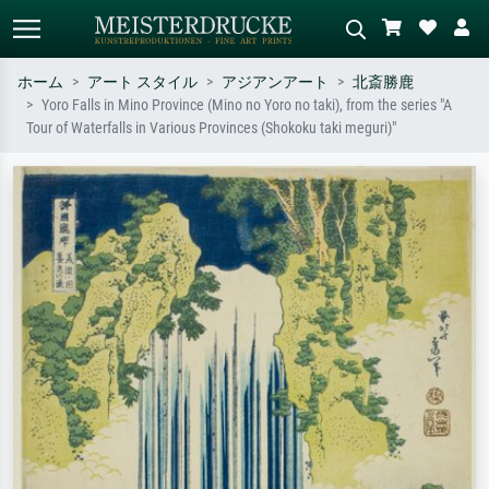
ホーム
アート スタイル
アジアンアート
北斎勝鹿
Yoro Falls in Mino Province (Mino no Yoro no taki), from the series "A
標準検索
AI画像検索
Tour of Waterfalls in Various Provinces (Shokoku taki meguri)"
作家名・作品名・スタイルで検索
シーンを説明してください – 例：
– 例：モネ、星月夜、印象派、北
緑の草原、赤の多い抽象画、暗い
斎の波、ヌード。
油絵、木のそばの立ち姿のヌー
ド。