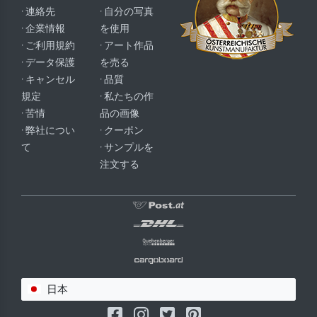
· 連絡先
· 自分の写真
· 企業情報
を使用
· ご利用規約
· アート作品
· データ保護
を売る
· キャンセル
· 品質
規定
· 私たちの作
· 苦情
品の画像
· 弊社につい
· クーポン
て
· サンプルを
注文する
日本