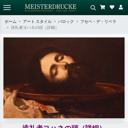
ホーム
アート スタイル
バロック
フセペ・デ・リベラ
洗礼者ヨハネの頭（詳細）
標準検索
AI画像検索
作家名・作品名・スタイルで検索
シーンを説明してください – 例：
– 例：モネ、星月夜、印象派、北
緑の草原、赤の多い抽象画、暗い
斎の波、ヌード。
油絵、木のそばの立ち姿のヌー
ド。