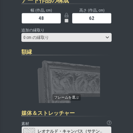
アート作品の構成
幅 (作品, cm)
高さ (作品, cm)
追加の縁取り
0 cm の縁取り
額縁
媒体＆ストレッチャー
素材
レオナルド・キャンバス（サテン）