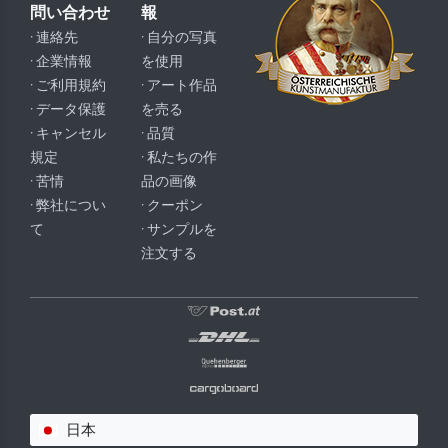
問い合わせ
報
· 連絡先
· 自分の写真
· 企業情報
を使用
· ご利用規約
· アート作品
· データ保護
を売る
· キャンセル
· 品質
規定
· 私たちの作
· 苦情
品の画像
· 弊社につい
· クーポン
て
· サンプルを
注文する
日本