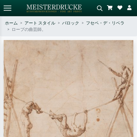
ホーム
アート スタイル
バロック
フセペ・デ・リベラ
ロープの曲芸師。
標準検索
AI画像検索
作家名・作品名・スタイルで検索
シーンを説明してください – 例：
– 例：モネ、星月夜、印象派、北
緑の草原、赤の多い抽象画、暗い
斎の波、ヌード。
油絵、木のそばの立ち姿のヌー
ド。