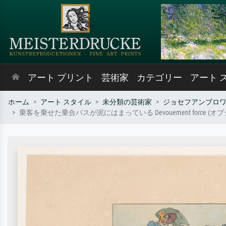
アート プリント
芸術家
カテゴリー
アート 
ホーム
アート スタイル
未分類の芸術家
ジョセフアンブロ
乗客を乗せた乗合バスが泥にはまっている Devouement force