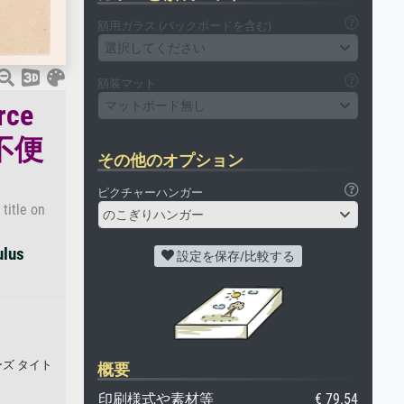
額用ガラス (バックボードを含む)
選択してください
額装マット
マットボード無し
ce
不便
その他のオプション
ピクチャーハンガー
title on
のこぎりハンガー
ulus
設定を保存/比較する
ーズ タイト
概要
。
印刷様式や素材等
€ 79.54