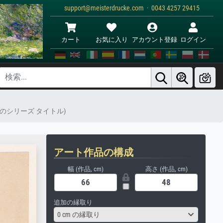
support@meisterdrucke.com · 0043 4257 29415
カート
お気に入り
アカウント登録
ログイン
上のシリーズ タイトル)
アート作品の構成
幅 (作品, cm)
高さ (作品, cm)
追加の縁取り
0 cm の縁取り