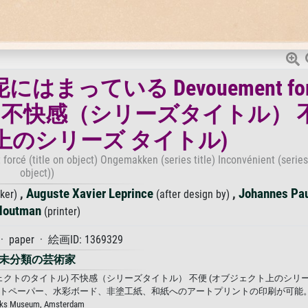
っている Devouement for
 不快感（シリーズタイトル） 
上のシリーズ タイトル)
rcé (title on object) Ongemakken (series title) Inconvénient (series 
object))
,
Auguste Xavier Leprince
,
Johannes Pa
aker)
(after design by)
Houtman
(printer)
paper · 絵画ID: 1369329
未分類の芸術家
(オブジェクトのタイトル) 不快感（シリーズタイトル） 不便 (オブジェクト上のシリ
、フォトペーパー、水彩ボード、非塗工紙、和紙へのアートプリントの印刷が可能
jks Museum, Amsterdam