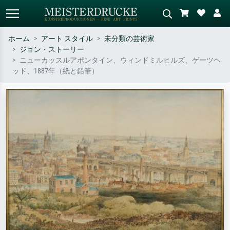
ホーム
アート スタイル
未分類の芸術家
ジョン・ストーリー
標準検索
AI画像検索
ニューカッスルアポンタイン、ウィンドミルヒルズ、ゲーツヘ
ッド、1887年（紙と鉛筆）
作家名・作品名・スタイルで検索
シーンを説明してください – 例：
– 例：モネ、星月夜、印象派、北
緑の草原、赤の多い抽象画、暗い
斎の波、ヌード。
油絵、木のそばの立ち姿のヌー
ド。