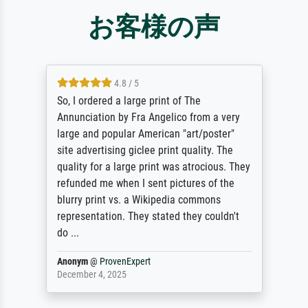
お客様の声
4.8 / 5
So, I ordered a large print of The
Annunciation by Fra Angelico from a very
large and popular American "art/poster"
site advertising giclee print quality. The
quality for a large print was atrocious. They
refunded me when I sent pictures of the
blurry print vs. a Wikipedia commons
representation. They stated they couldn't
do ...
Anonym
@
ProvenExpert
December 4, 2025