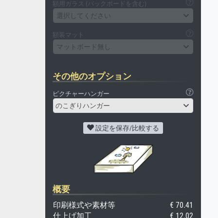
額用ガラス (バックボードを含む)
選択してください
額装マット
マットボード無し
その他のオプション
ピクチャーハンガー
のこぎりハンガー
設定を保存/比較する
概要
印刷様式や素材等
€ 70.41
仕上げ加工
€ 12.02