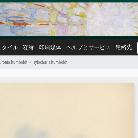
連絡先
スタイル
額縁
印刷媒体
ヘルプとサービス
uronia humboldti = Hylocharis humboldti