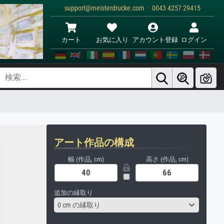
support@meisterdrucke.com · 0043 4257 29415
カート
お気に入り
アカウント登録
ログイン
アート作品の構成
幅 (作品, cm)
高さ (作品, cm)
追加の縁取り
0 cm の縁取り