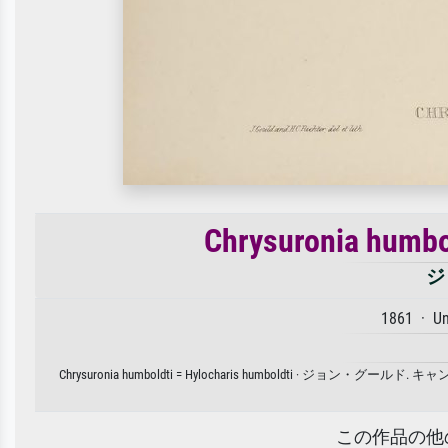
Chrysuronia humbol
ジ
1861 · U
Chrysuronia humboldti = Hylocharis humboldt
この作品の他