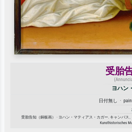
受胎
(Annuncia
ヨハン
日付無し · painti
受胎告知（銅板画） · ヨハン・マティアス・カガー. キャン
Kunsthistorisches Mu