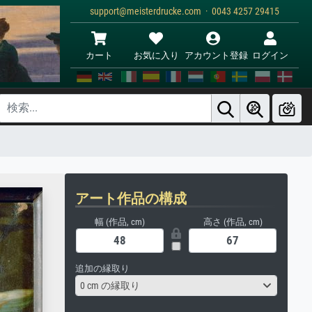
support@meisterdrucke.com · 0043 4257 29415
カート
お気に入り
アカウント登録
ログイン
アート作品の構成
幅 (作品, cm)
高さ (作品, cm)
追加の縁取り
0 cm の縁取り