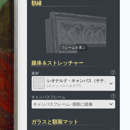
額縁
媒体＆ストレッチャー
素材
レオナルド・キャンバス（サテン）
(キャンバスベネチア)
キャンバスフレーム
キャンバスフレーム - 側面に鏡像
ガラスと額装マット