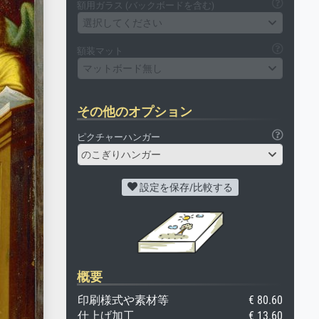
額用ガラス (バックボードを含む)
選択してください
額装マット
マットボード無し
その他のオプション
ピクチャーハンガー
のこぎりハンガー
設定を保存/比較する
概要
印刷様式や素材等
€ 80.60
仕上げ加工
€ 13.60