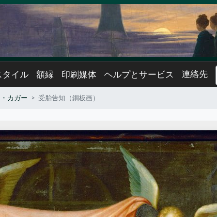
連絡先
スタイル
額縁
印刷媒体
ヘルプとサービス
ス・カガー
受胎告知（銅板画）