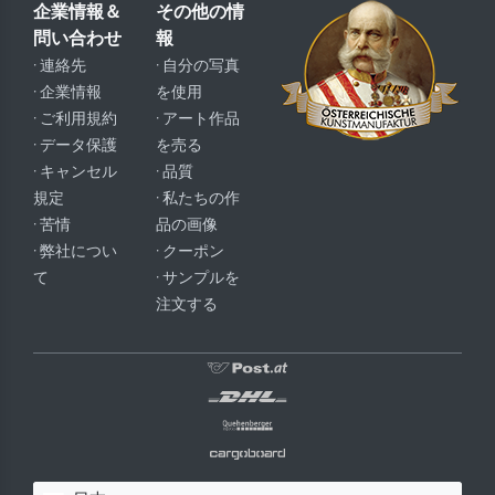
企業情報＆
その他の情
問い合わせ
報
· 連絡先
· 自分の写真
· 企業情報
を使用
· ご利用規約
· アート作品
· データ保護
を売る
· キャンセル
· 品質
規定
· 私たちの作
· 苦情
品の画像
· 弊社につい
· クーポン
て
· サンプルを
注文する