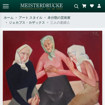
ホーム
アート スタイル
未分類の芸術家
ジェカブス・カザックス
三人の老婦人
標準検索
AI画像検索
作家名・作品名・スタイルで検索
シーンを説明してください – 例：
– 例：モネ、星月夜、印象派、北
緑の草原、赤の多い抽象画、暗い
斎の波、ヌード。
油絵、木のそばの立ち姿のヌー
ド。