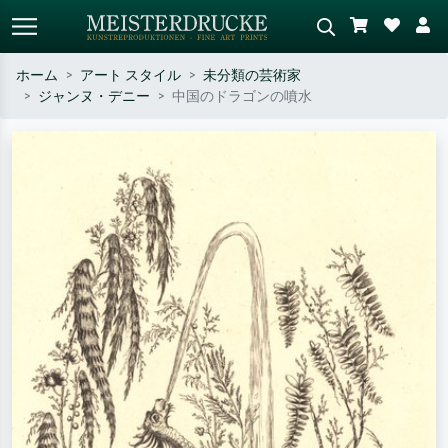
ホーム
アート スタイル
未分類の芸術家
ジャンヌ・デニー
中国のドラゴンの噴水
標準検索
AI画像検索
作家名・作品名・スタイルで検索
シーンを説明してください – 例：
– 例：モネ、星月夜、印象派、北
緑の草原、赤の多い抽象画、暗い
斎の波、ヌード。
油絵、木のそばの立ち姿のヌー
ド。