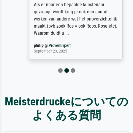
Als er naar een bepaalde kunstenaar
gevraagd wordt krijg je ook een aantal
werken van andere wat het onoverzichtelijk
maakt (bvb zoek Ros = ook Rops, Rose etc).
Waarom duidt u ...
philip
@
ProvenExpert
September 23, 2025
Meisterdruckeについての
よくある質問