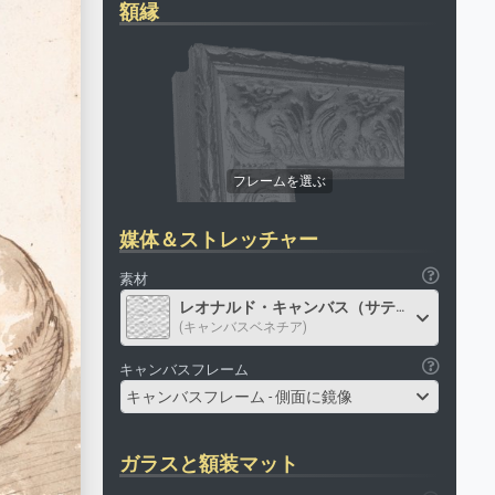
額縁
媒体＆ストレッチャー
素材
レオナルド・キャンバス（サテン）
(キャンバスベネチア)
キャンバスフレーム
キャンバスフレーム - 側面に鏡像
ガラスと額装マット