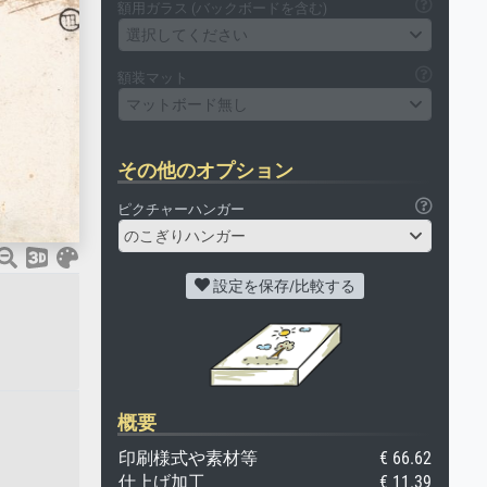
額用ガラス (バックボードを含む)
選択してください
額装マット
マットボード無し
その他のオプション
ピクチャーハンガー
のこぎりハンガー
設定を保存/比較する
概要
印刷様式や素材等
€ 66.62
仕上げ加工
€ 11.39