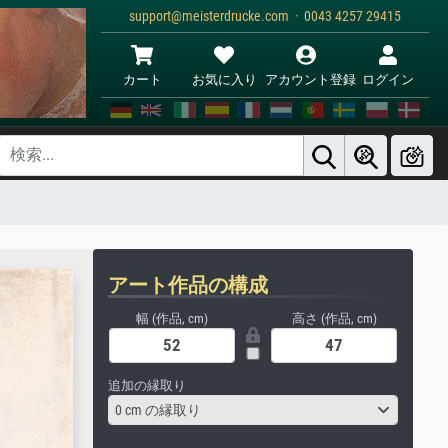
support@meisterdrucke.com · 0043 4257 29415
カート
お気に入り
アカウント登録
ログイン
アート作品の構成
幅 (作品, cm)
高さ (作品, cm)
追加の縁取り
0 cm の縁取り