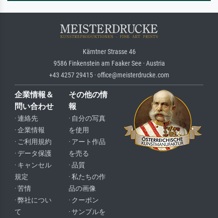
Kärntner Strasse 46
9586 Finkenstein am Faaker See · Austria
+43 4257 29415 · office@meisterdrucke.com
企業情報＆
その他の情
問い合わせ
報
· 連絡先
· 自分の写真
· 企業情報
を使用
· ご利用規約
· アート作品
· データ保護
を売る
· キャンセル
· 品質
規定
· 私たちの作
· 苦情
品の画像
· 弊社につい
· クーポン
て
· サンプルを