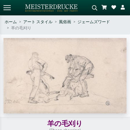
ホーム
アート スタイル
風俗画
ジェームズワード
羊の毛刈り
標準検索
AI画像検索
作家名・作品名・スタイルで検索
シーンを説明してください – 例：
– 例：モネ、星月夜、印象派、北
緑の草原、赤の多い抽象画、暗い
斎の波、ヌード。
油絵、木のそばの立ち姿のヌー
ド。
羊の毛刈り