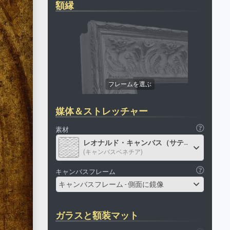
額縁
媒体＆ストレッチャー
素材
レオナルド・キャンバス（サテン）
(キャンバスベネチア)
キャンバスフレーム
キャンバスフレーム - 側面に鏡像
ガラスと額装マット