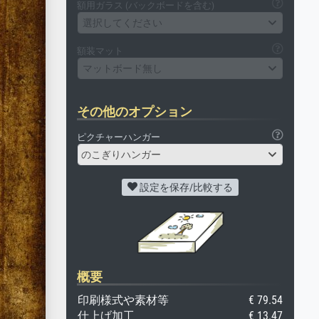
額用ガラス (バックボードを含む)
選択してください
額装マット
マットボード無し
その他のオプション
ピクチャーハンガー
のこぎりハンガー
設定を保存/比較する
概要
印刷様式や素材等
€ 79.54
仕上げ加工
€ 13.47