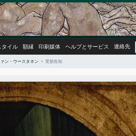
連絡先
スタイル
額縁
印刷媒体
ヘルプとサービス
ファン・ウースタネン
受胎告知