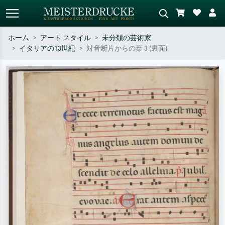
ホーム
アート スタイル
未分類の芸術家
イタリアの13世紀
対音断片からの葉 3 (裏面)
標準検索
AI画像検索
作家名・作品名・スタイルで検索
シーンを説明してください – 例：
– 例：モネ、星月夜、印象派、北
緑の草原、赤の多い抽象画、暗い
斎の波、ヌード。
油絵、木のそばの立ち姿のヌー
ド。