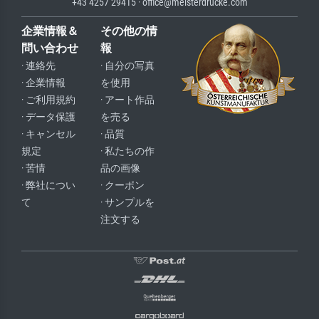
+43 4257 29415 · office@meisterdrucke.com
企業情報＆
その他の情
問い合わせ
報
· 連絡先
· 自分の写真
· 企業情報
を使用
· ご利用規約
· アート作品
· データ保護
を売る
· キャンセル
· 品質
規定
· 私たちの作
· 苦情
品の画像
· 弊社につい
· クーポン
て
· サンプルを
注文する