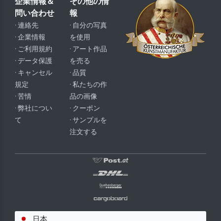
企業情報＆
その他の情
問い合わせ
報
· 連絡先
· 自分の写真
· 企業情報
を使用
· ご利用規約
· アート作品
· データ保護
を売る
· キャンセル
· 品質
規定
· 私たちの作
· 苦情
品の画像
· 弊社につい
· クーポン
て
· サンプルを
注文する
日本