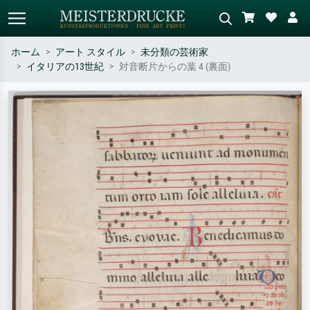
ホーム
アート スタイル
未分類の芸術家
イタリアの13世紀
対音断片からの葉 4 (裏面)
標準検索
AI画像検索
作家名・作品名・スタイルで検索
シーンを説明してください – 例：
– 例：モネ、星月夜、印象派、北
緑の草原、赤の多い抽象画、暗い
斎の波、ヌード。
油絵、木のそばの立ち姿のヌー
ド。