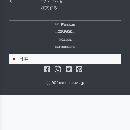
て
· サンプルを
注文する
日本
(c) 2026 meisterdrucke.jp
サルバドール・キャンバス（マット）
(写真はバックプレートに接着されます。)
キャンバスフレーム - ブラックサイド
ワイヤーロープサスペンション（見える）
ワイヤーロープサスペンション（非表示）