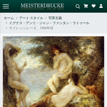
ホーム
アート スタイル
写実主義
イグナス・アンリ・ジャン・ファンタン・ラトゥール
標準検索
AI画像検索
サイレン;シレーヌ、1904年頃
作家名・作品名・スタイルで検索
シーンを説明してください – 例：
– 例：モネ、星月夜、印象派、北
緑の草原、赤の多い抽象画、暗い
斎の波、ヌード。
油絵、木のそばの立ち姿のヌー
ド。