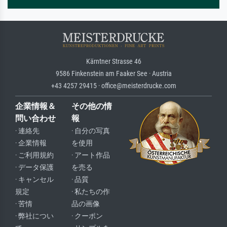
Kärntner Strasse 46
9586 Finkenstein am Faaker See · Austria
+43 4257 29415 · office@meisterdrucke.com
企業情報＆
その他の情
問い合わせ
報
· 連絡先
· 自分の写真
· 企業情報
を使用
· ご利用規約
· アート作品
· データ保護
を売る
· キャンセル
· 品質
規定
· 私たちの作
· 苦情
品の画像
· 弊社につい
· クーポン