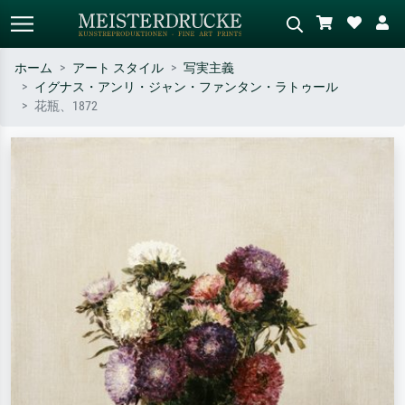
ホーム
アート スタイル
写実主義
イグナス・アンリ・ジャン・ファンタン・ラトゥール
標準検索
AI画像検索
花瓶、1872
作家名・作品名・スタイルで検索
シーンを説明してください – 例：
– 例：モネ、星月夜、印象派、北
緑の草原、赤の多い抽象画、暗い
斎の波、ヌード。
油絵、木のそばの立ち姿のヌー
ド。