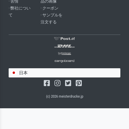
· 苦情
品の画像
· 弊社につい
· クーポン
て
· サンプルを
注文する
日本
(c) 2026 meisterdrucke.jp
サルバドール・キャンバス（マット）
(写真はバックプレートに接着されます。)
キャンバスフレーム - ブラックサイド
ワイヤーロープサスペンション（見える）
ワイヤーロープサスペンション（非表示）