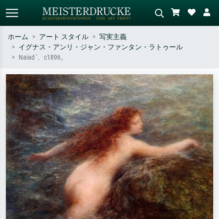
ホーム
アート スタイル
写実主義
イグナス・アンリ・ジャン・ファンタン・ラトゥール
標準検索
AI画像検索
Naiad '、c1896。
作家名・作品名・スタイルで検索
シーンを説明してください – 例：
– 例：モネ、星月夜、印象派、北
緑の草原、赤の多い抽象画、暗い
斎の波、ヌード。
油絵、木のそばの立ち姿のヌー
ド。