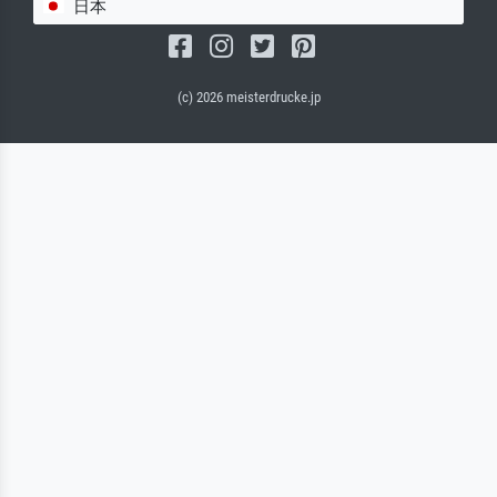
日本
(c) 2026 meisterdrucke.jp
サルバドール・キャンバス（マット）
(写真はバックプレートに接着されます。)
キャンバスフレーム - ブラックサイド
ワイヤーロープサスペンション（見える）
ワイヤーロープサスペンション（非表示）