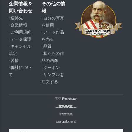
企業情報＆
その他の情
問い合わせ
報
· 連絡先
· 自分の写真
· 企業情報
を使用
· ご利用規約
· アート作品
· データ保護
を売る
· キャンセル
· 品質
規定
· 私たちの作
· 苦情
品の画像
· 弊社につい
· クーポン
て
· サンプルを
注文する