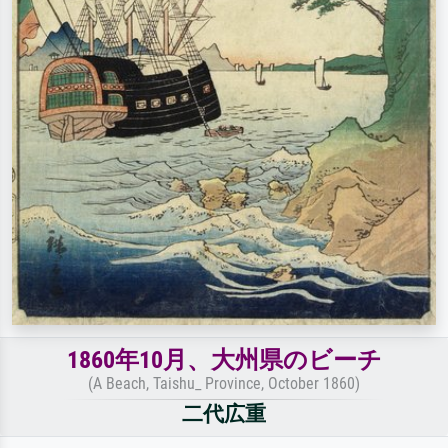
1860年10月、大州県のビーチ
(A Beach, Taishu_ Province, October 1860)
二代広重