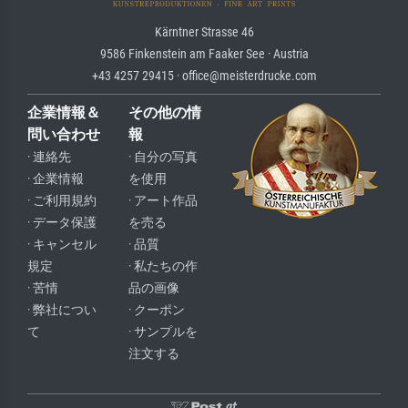
Kärntner Strasse 46
9586 Finkenstein am Faaker See · Austria
+43 4257 29415 · office@meisterdrucke.com
企業情報＆
その他の情
問い合わせ
報
· 連絡先
· 自分の写真
· 企業情報
を使用
· ご利用規約
· アート作品
· データ保護
を売る
· キャンセル
· 品質
規定
· 私たちの作
· 苦情
品の画像
· 弊社につい
· クーポン
て
· サンプルを
注文する