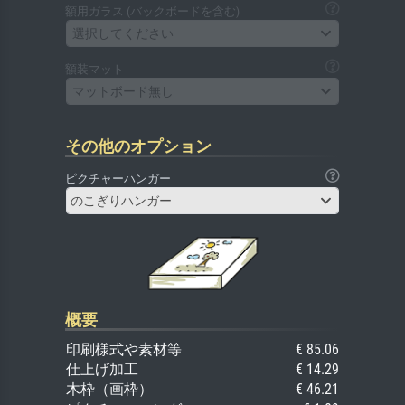
額用ガラス (バックボードを含む)
選択してください
額装マット
マットボード無し
その他のオプション
ピクチャーハンガー
のこぎりハンガー
概要
印刷様式や素材等
€ 85.06
仕上げ加工
€ 14.29
木枠（画枠）
€ 46.21