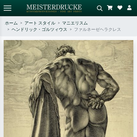
ホーム
アート スタイル
マニエリスム
ヘンドリック・ゴルツィウス
ファルネーゼヘラクレス
標準検索
AI画像検索
作家名・作品名・スタイルで検索
シーンを説明してください – 例：
– 例：モネ、星月夜、印象派、北
緑の草原、赤の多い抽象画、暗い
斎の波、ヌード。
油絵、木のそばの立ち姿のヌー
ド。