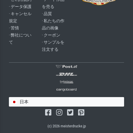
· データ保護
を売る
· キャンセル
· 品質
規定
· 私たちの作
· 苦情
品の画像
· 弊社につい
· クーポン
て
· サンプルを
注文する
日本
(c) 2026 meisterdrucke.jp