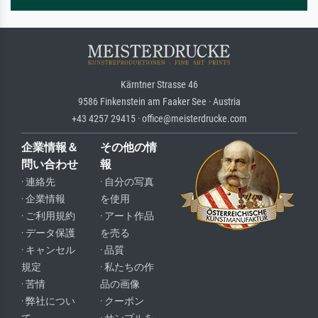
Kärntner Strasse 46
9586 Finkenstein am Faaker See · Austria
+43 4257 29415 · office@meisterdrucke.com
企業情報＆
その他の情
問い合わせ
報
· 連絡先
· 自分の写真
· 企業情報
を使用
· ご利用規約
· アート作品
· データ保護
を売る
· キャンセル
· 品質
規定
· 私たちの作
· 苦情
品の画像
· 弊社につい
· クーポン