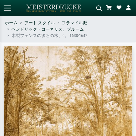
ホーム
アート スタイル
フランドル派
ヘンドリック・コーネリス。ブルーム
標準検索
AI画像検索
木製フェンスの後ろの木、c。 1638-1642
作家名・作品名・スタイルで検索
シーンを説明してください – 例：
– 例：モネ、星月夜、印象派、北
緑の草原、赤の多い抽象画、暗い
斎の波、ヌード。
油絵、木のそばの立ち姿のヌー
ド。