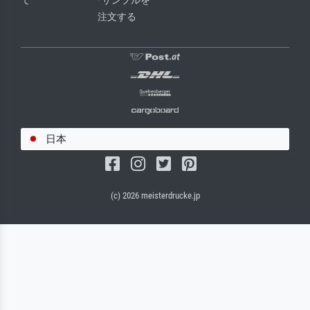
て
· サンプルを
注文する
日本
(c) 2026 meisterdrucke.jp
サルバドール・キャンバス（マット）
(写真はバックプレートに接着されます。)
キャンバスフレーム - ブラックサイド
ワイヤーロープサスペンション（見える）
ワイヤーロープサスペンション（非表示）