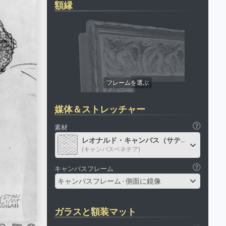
額縁
媒体＆ストレッチャー
素材
レオナルド・キャンバス（サテン）
(キャンバスベネチア)
キャンバスフレーム
キャンバスフレーム - 側面に鏡像
ガラスと額装マット