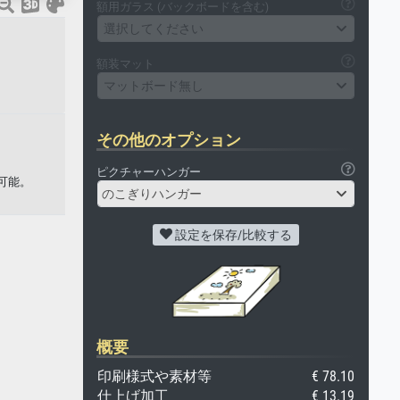
額用ガラス (バックボードを含む)
選択してください
額装マット
マットボード無し
その他のオプション
ピクチャーハンガー
可能。
のこぎりハンガー
設定を保存/比較する
概要
印刷様式や素材等
€ 78.10
仕上げ加工
€ 13.19