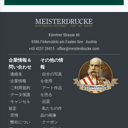
Kärntner Strasse 46
9586 Finkenstein am Faaker See · Austria
+43 4257 29415 · office@meisterdrucke.com
企業情報＆
その他の情
問い合わせ
報
· 連絡先
· 自分の写真
· 企業情報
を使用
· ご利用規約
· アート作品
· データ保護
を売る
· キャンセル
· 品質
規定
· 私たちの作
· 苦情
品の画像
· 弊社につい
· クーポン