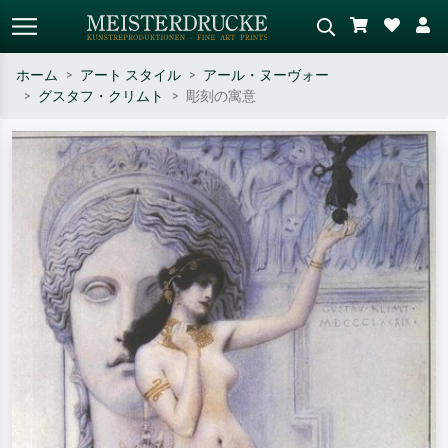
ホーム
アート スタイル
アール・ヌーヴォー
グスタフ・クリムト
彫刻の寓意
標準検索
AI画像検索
作家名・作品名・スタイルで検索
シーンを説明してください – 例：
– 例：モネ、星月夜、印象派、北
緑の草原、赤の多い抽象画、暗い
斎の波、ヌード。
油絵、木のそばの立ち姿のヌー
ド。