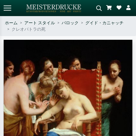
ホーム
アート スタイル
バロック
グイド・カニャッチ
クレオパトラの死
標準検索
AI画像検索
作家名・作品名・スタイルで検索
シーンを説明してください – 例：
– 例：モネ、星月夜、印象派、北
緑の草原、赤の多い抽象画、暗い
斎の波、ヌード。
油絵、木のそばの立ち姿のヌー
ド。