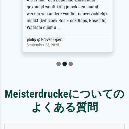
gevraagd wordt krijg je ook een aantal
werken van andere wat het onoverzichtelijk
maakt (bvb zoek Ros = ook Rops, Rose etc).
Waarom duidt u ...
philip
@
ProvenExpert
September 23, 2025
Meisterdruckeについての
よくある質問