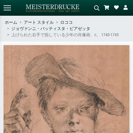
ホーム
アート スタイル
ロココ
ジョヴァンニ・バッティスタ・ピアゼッタ
標準検索
AI画像検索
上げられた右手で指している少年の肖像画、c。 1740-1745
作家名・作品名・スタイルで検索
シーンを説明してください – 例：
– 例：モネ、星月夜、印象派、北
緑の草原、赤の多い抽象画、暗い
斎の波、ヌード。
油絵、木のそばの立ち姿のヌー
ド。