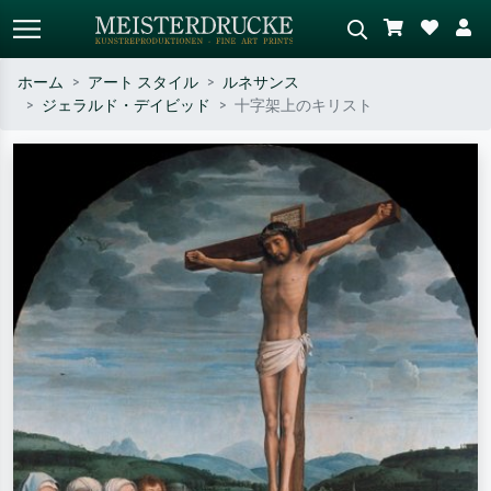
ホーム
アート スタイル
ルネサンス
ジェラルド・デイビッド
十字架上のキリスト
標準検索
AI画像検索
作家名・作品名・スタイルで検索
シーンを説明してください – 例：
– 例：モネ、星月夜、印象派、北
緑の草原、赤の多い抽象画、暗い
斎の波、ヌード。
油絵、木のそばの立ち姿のヌー
ド。