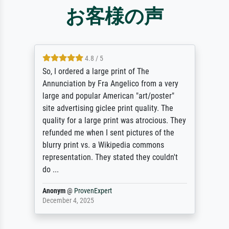
お客様の声
4.8 / 5
So, I ordered a large print of The
Annunciation by Fra Angelico from a very
large and popular American "art/poster"
site advertising giclee print quality. The
quality for a large print was atrocious. They
refunded me when I sent pictures of the
blurry print vs. a Wikipedia commons
representation. They stated they couldn't
do ...
Anonym
@
ProvenExpert
December 4, 2025