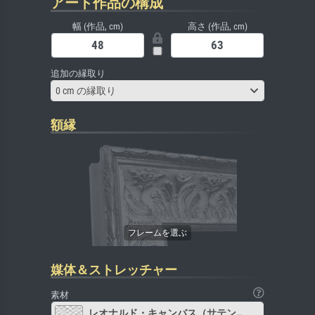
アート作品の構成
幅 (作品, cm)
高さ (作品, cm)
追加の縁取り
0 cm の縁取り
額縁
媒体＆ストレッチャー
素材
レオナルド・キャンバス（サテン）