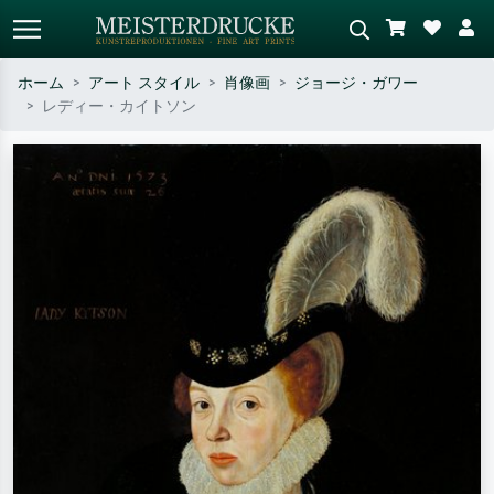
ホーム
アート スタイル
肖像画
ジョージ・ガワー
レディー・カイトソン
標準検索
AI画像検索
作家名・作品名・スタイルで検索
シーンを説明してください – 例：
– 例：モネ、星月夜、印象派、北
緑の草原、赤の多い抽象画、暗い
斎の波、ヌード。
油絵、木のそばの立ち姿のヌー
ド。