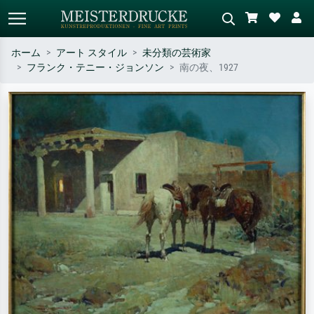
ホーム
アート スタイル
未分類の芸術家
フランク・テニー・ジョンソン
南の夜、1927
標準検索
AI画像検索
作家名・作品名・スタイルで検索
シーンを説明してください – 例：
– 例：モネ、星月夜、印象派、北
緑の草原、赤の多い抽象画、暗い
斎の波、ヌード。
油絵、木のそばの立ち姿のヌー
ド。