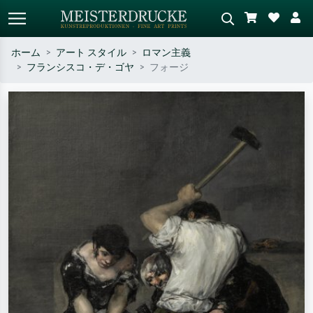
ホーム
アート スタイル
ロマン主義
フランシスコ・デ・ゴヤ
フォージ
標準検索
AI画像検索
作家名・作品名・スタイルで検索
シーンを説明してください – 例：
– 例：モネ、星月夜、印象派、北
緑の草原、赤の多い抽象画、暗い
斎の波、ヌード。
油絵、木のそばの立ち姿のヌー
ド。