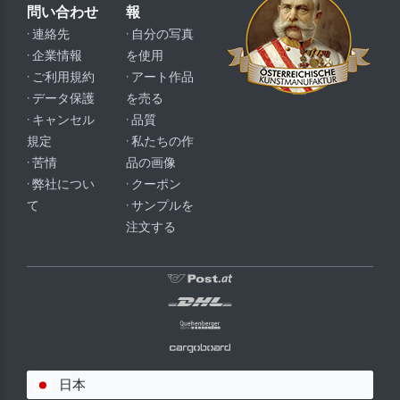
問い合わせ
報
· 連絡先
· 自分の写真
· 企業情報
を使用
· ご利用規約
· アート作品
· データ保護
を売る
· キャンセル
· 品質
規定
· 私たちの作
· 苦情
品の画像
· 弊社につい
· クーポン
て
· サンプルを
注文する
日本