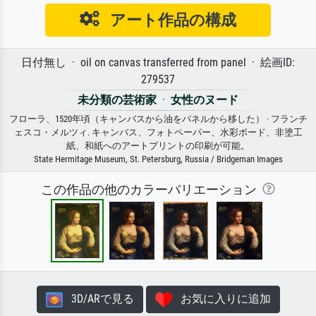
アート作品の構成
日付無し · oil on canvas transferred from panel · 絵画ID:
279537
未分類の芸術家
·
女性のヌード
フローラ、1520年頃（キャンバスから油をパネルから移した） · フランチ
ェスコ・メルツィ. キャンバス、フォトペーパー、水彩ボード、非塗工
紙、和紙へのアートプリントの印刷が可能。
State Hermitage Museum, St. Petersburg, Russia / Bridgeman Images
この作品の他のカラーバリエーション
3D/ARで見る
お気に入りに追加