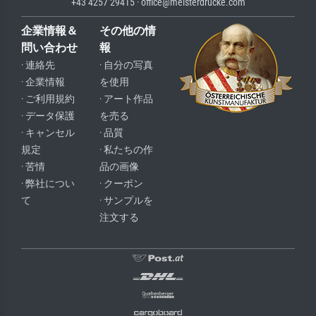
+43 4257 29415 · office@meisterdrucke.com
企業情報＆
その他の情
問い合わせ
報
· 連絡先
· 自分の写真
· 企業情報
を使用
· ご利用規約
· アート作品
· データ保護
を売る
· キャンセル
· 品質
規定
· 私たちの作
· 苦情
品の画像
· 弊社につい
· クーポン
て
· サンプルを
注文する