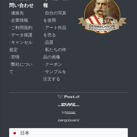
問い合わせ
報
· 連絡先
· 自分の写真
· 企業情報
を使用
· ご利用規約
· アート作品
· データ保護
を売る
· キャンセル
· 品質
規定
· 私たちの作
· 苦情
品の画像
· 弊社につい
· クーポン
て
· サンプルを
注文する
日本