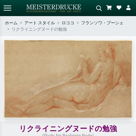
ホーム
アート スタイル
ロココ
フランソワ・ブーシェ
リクライニングヌードの勉強
標準検索
AI画像検索
作家名・作品名・スタイルで検索
シーンを説明してください – 例：
– 例：モネ、星月夜、印象派、北
緑の草原、赤の多い抽象画、暗い
斎の波、ヌード。
油絵、木のそばの立ち姿のヌー
ド。
リクライニングヌードの勉強
(Study for Reclining Nude)