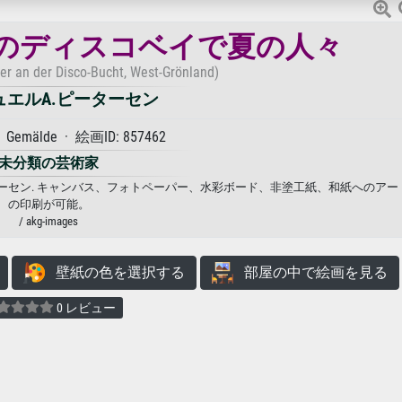
のディスコベイで夏の人々
 an der Disco-Bucht, West-Grönland)
ュエルA.ピーターセン
emälde · 絵画ID: 857462
未分類の芸術家
ターセン. キャンバス、フォトペーパー、水彩ボード、非塗工紙、和紙へのアー
の印刷が可能。
/ akg-images
壁紙の色を選択する
部屋の中で絵画を見る
0 レビュー