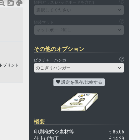
額用ガラス (バックボードを含む)
選択してください
額装マット
マットボード無し
その他のオプション
ピクチャーハンガー
トプリント
のこぎりハンガー
設定を保存/比較する
概要
印刷様式や素材等
€ 85.06
仕上げ加工
€ 14.29