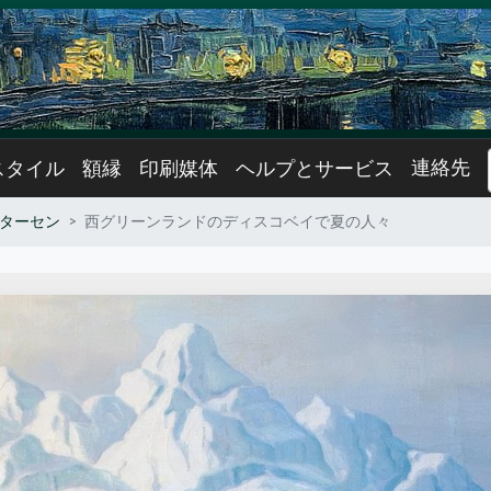
連絡先
スタイル
額縁
印刷媒体
ヘルプとサービス
ーターセン
西グリーンランドのディスコベイで夏の人々