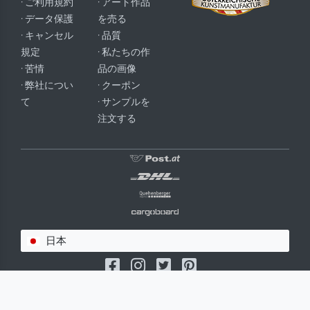
· ご利用規約
· アート作品
· データ保護
を売る
· キャンセル
· 品質
規定
· 私たちの作
· 苦情
品の画像
· 弊社につい
· クーポン
て
· サンプルを
注文する
日本
(c) 2026 meisterdrucke.jp