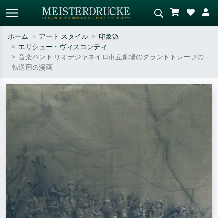
ホーム
アート スタイル
印象派
エリシュー・ヴィスコンティ
標準検索
AI画像検索
音楽バンド-リオデジャネイロ市立劇場のグランドドレープの
転送用の漫画
作家名・作品名・スタイルで検索
シーンを説明してください – 例：
– 例：モネ、星月夜、印象派、北
緑の草原、赤の多い抽象画、暗い
斎の波、ヌード。
油絵、木のそばの立ち姿のヌー
ド。