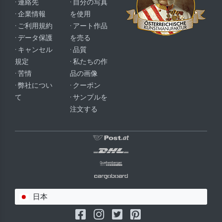
· 連絡先
· 自分の写真
· 企業情報
を使用
· ご利用規約
· アート作品
· データ保護
を売る
· キャンセル
· 品質
規定
· 私たちの作
· 苦情
品の画像
· 弊社につい
· クーポン
て
· サンプルを
注文する
日本