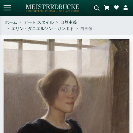
ホーム
アート スタイル
自然主義
エリン・ダニエルソン・ガンボギ
自画像
標準検索
AI画像検索
作家名・作品名・スタイルで検索
シーンを説明してください – 例：
– 例：モネ、星月夜、印象派、北
緑の草原、赤の多い抽象画、暗い
斎の波、ヌード。
油絵、木のそばの立ち姿のヌー
ド。