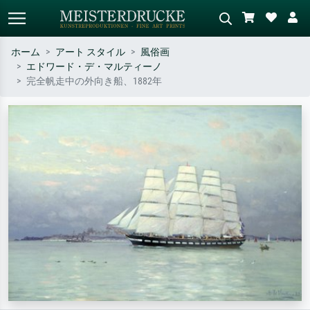
ホーム
アート スタイル
風俗画
エドワード・デ・マルティーノ
標準検索
AI画像検索
完全帆走中の外向き船、1882年
作家名・作品名・スタイルで検索
シーンを説明してください – 例：
– 例：モネ、星月夜、印象派、北
緑の草原、赤の多い抽象画、暗い
斎の波、ヌード。
油絵、木のそばの立ち姿のヌー
ド。