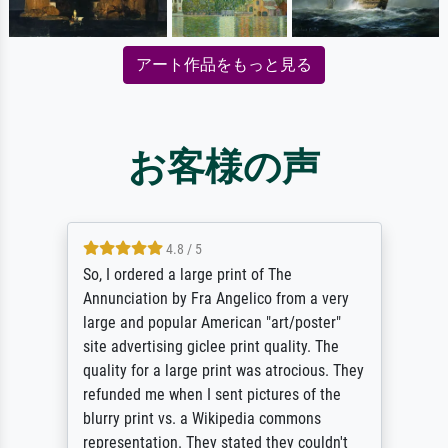
アート作品をもっと見る
お客様の声
4.8 / 5
So, I ordered a large print of The
Annunciation by Fra Angelico from a very
large and popular American "art/poster"
site advertising giclee print quality. The
quality for a large print was atrocious. They
refunded me when I sent pictures of the
blurry print vs. a Wikipedia commons
representation. They stated they couldn't