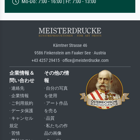
Mo-Do: 7:00 - 16:00 | Fr: 7:00 - 13:00
Kärntner Strasse 46
9586 Finkenstein am Faaker See · Austria
+43 4257 29415 · office@meisterdrucke.com
企業情報＆
その他の情
問い合わせ
報
· 連絡先
· 自分の写真
· 企業情報
を使用
· ご利用規約
· アート作品
· データ保護
を売る
· キャンセル
· 品質
規定
· 私たちの作
· 苦情
品の画像