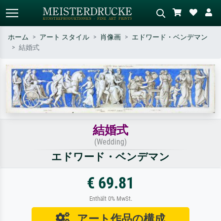
ホーム
アート スタイル
肖像画
エドワード・ベンデマン
結婚式
標準検索
AI画像検索
作家名・作品名・スタイルで検索
シーンを説明してください – 例：
– 例：モネ、星月夜、印象派、北
緑の草原、赤の多い抽象画、暗い
斎の波、ヌード。
油絵、木のそばの立ち姿のヌー
ド。
結婚式
(Wedding)
エドワード・ベンデマン
€ 69.81
Enthält 0% MwSt.
アート作品の構成