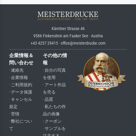
Kärntner Strasse 46
9586 Finkenstein am Faaker See · Austria
+43 4257 29415 · office@meisterdrucke.com
企業情報＆
その他の情
問い合わせ
報
· 連絡先
· 自分の写真
· 企業情報
を使用
· ご利用規約
· アート作品
· データ保護
を売る
· キャンセル
· 品質
規定
· 私たちの作
· 苦情
品の画像
· 弊社につい
· クーポン
て
· サンプルを
注文する