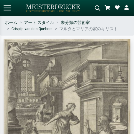
ホーム
アート スタイル
未分類の芸術家
Crispijn van den Queborn
マルタとマリアの家のキリスト
標準検索
AI画像検索
作家名・作品名・スタイルで検索
シーンを説明してください – 例：
– 例：モネ、星月夜、印象派、北
緑の草原、赤の多い抽象画、暗い
斎の波、ヌード。
油絵、木のそばの立ち姿のヌー
ド。