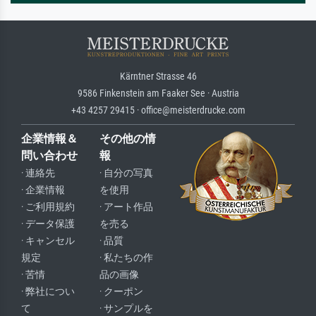
Kärntner Strasse 46
9586 Finkenstein am Faaker See · Austria
+43 4257 29415 · office@meisterdrucke.com
企業情報＆
その他の情
問い合わせ
報
· 連絡先
· 自分の写真
· 企業情報
を使用
· ご利用規約
· アート作品
· データ保護
を売る
· キャンセル
· 品質
規定
· 私たちの作
· 苦情
品の画像
· 弊社につい
· クーポン
て
· サンプルを