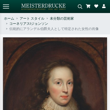
ホーム
アート スタイル
未分類の芸術家
コーネリアスIジョンソン
標準検索
AI画像検索
伝統的にアランデル伯爵夫人として特定された女性の肖像
作家名・作品名・スタイルで検索
シーンを説明してください – 例：
– 例：モネ、星月夜、印象派、北
緑の草原、赤の多い抽象画、暗い
斎の波、ヌード。
油絵、木のそばの立ち姿のヌー
ド。